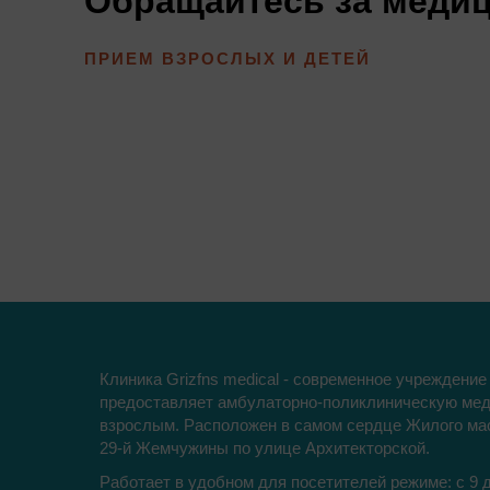
Обращайтесь за меди
ПРИЕМ ВЗРОСЛЫХ И ДЕТЕЙ
Клиника Grizfns medical - современное учреждение
предоставляет амбулаторно-поликлиническую ме
взрослым. Расположен в самом сердце Жилого ма
29-й Жемчужины по улице Архитекторской.
Работает в удобном для посетителей режиме: с 9 до