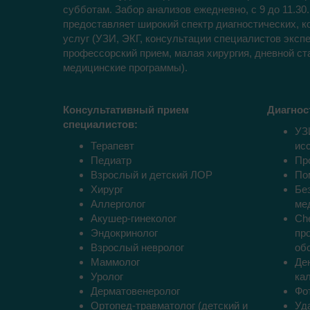
субботам. Забор анализов ежедневно, с 9 до 11.30
предоставляет широкий спектр диагностических, 
услуг (УЗИ, ЭКГ, консультации специалистов экспе
профессорский прием, малая хирургия, дневной ст
медицинские программы).
Консультативный прием
Диагнос
специалистов:
УЗ
Терапевт
ис
Педиатр
Пр
Взрослый и детский ЛОР
По
Хирург
Бе
Аллерголог
ме
Акушер-гинеколог
Ch
Эндокринолог
пр
Взрослый невролог
об
Маммолог
Де
Уролог
ка
Дерматовенеролог
Фо
Ортопед-травматолог (детский и
Уд