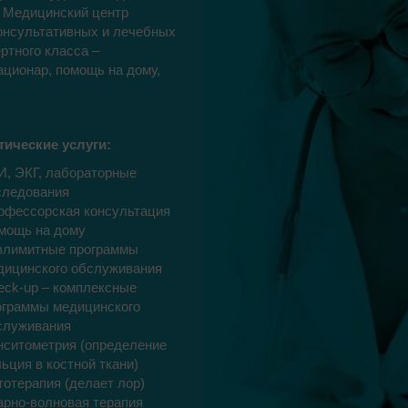
. Медицинский центр
консультативных и лечебных
ртного класса –
ационар, помощь на дому,
тические услуги:
И, ЭКГ, лабораторные
следования
офессорская консультация
мощь на дому
злимитные программы
дицинского обслуживания
eck-up – комплексные
ограммы медицинского
служивания
нситометрия (определение
льция в костной ткани)
тотерапия (делает лор)
арно-волновая терапия