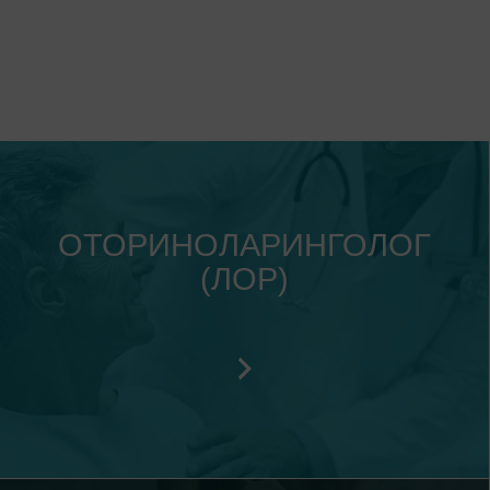
Гинекологические УЗИ провод
зы можно сдать тут же в
врач гинеколог
те
ОТОРИНОЛАРИНГОЛОГ
(ЛОР)