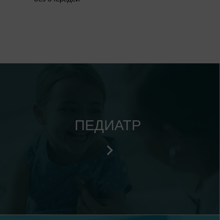
Все анали
одном мес
ПЕДИАТР