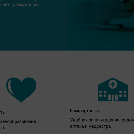
елает травматолог)
Комфортность
ть
Удобная зона ожидания, рядо
ценообразование
аптека и медсестра
лат