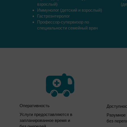
взрослый)
(д
Иммунолог (детский и взрослый)
Гастроэнтеролог
Профессор-супервизор по
специальности семейный врач
Оперативность
Доступнос
Услуги предоставляются в
Разумное 
запланированное время и
без переп
без очередей