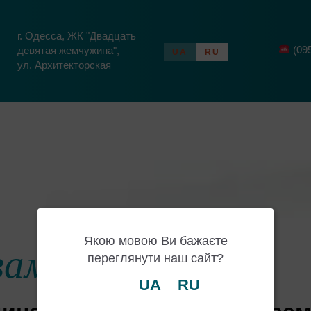
г. Одесса, ЖК "Двадцать
(09
девятая жемчужина",
UA
RU
ул. Архитекторская
Якою мовою Ви бажаєте
ам клиника
переглянути наш сайт?
UA
RU