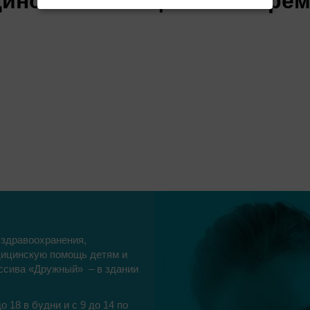
цинской помощью своеврем
 здравоохранения,
дицинскую помощь детям и
ссива «Дружный» – в здании
 18 в будни и с 9 до 14 по